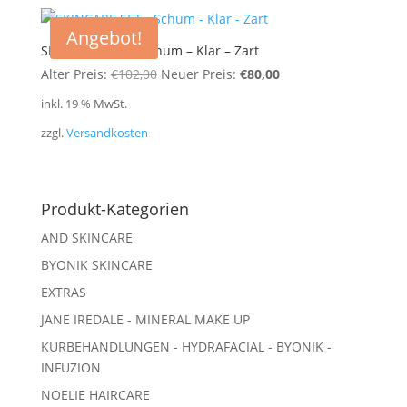
Angebot!
SKINCARE SET – Schum – Klar – Zart
Ursprünglicher
Aktueller
Alter Preis:
€
102,00
Neuer Preis:
€
80,00
Preis
Preis
inkl. 19 % MwSt.
war:
ist:
zzgl.
Versandkosten
€102,00
€80,00.
Produkt-Kategorien
AND SKINCARE
BYONIK SKINCARE
EXTRAS
JANE IREDALE - MINERAL MAKE UP
KURBEHANDLUNGEN - HYDRAFACIAL - BYONIK -
INFUZION
NOELIE HAIRCARE