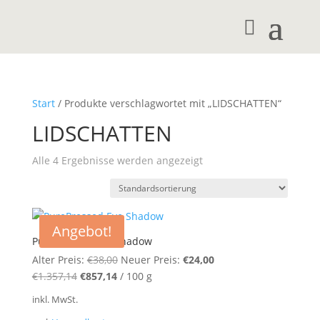
Start
/ Produkte verschlagwortet mit „LIDSCHATTEN“
LIDSCHATTEN
Alle 4 Ergebnisse werden angezeigt
Angebot!
PurePressed Eye Shadow
Ursprünglicher
Aktueller
Alter Preis:
€
38,00
Neuer Preis:
€
24,00
Ursprünglicher
Aktueller
Preis
Preis
€
1.357,14
€
857,14
/
100
g
Preis
Preis
war:
ist:
inkl. MwSt.
war:
ist:
€38,00
€24,00.