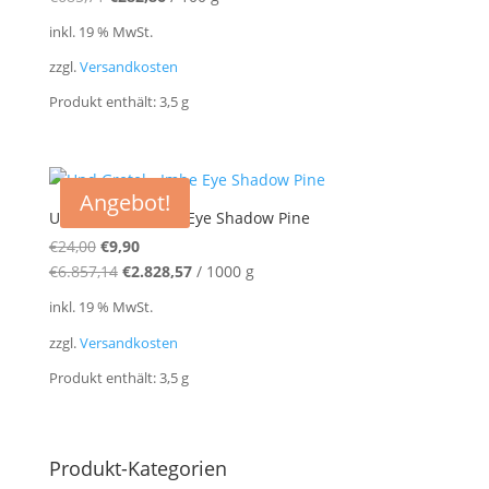
war:
ist:
inkl. 19 % MwSt.
€24,00
€9,90.
zzgl.
Versandkosten
Produkt enthält: 3,5
g
Angebot!
Und Gretel – Imbe Eye Shadow Pine
Ursprünglicher
Aktueller
€
24,00
€
9,90
Preis
Preis
€
6.857,14
€
2.828,57
/
1000
g
war:
ist:
inkl. 19 % MwSt.
€24,00
€9,90.
zzgl.
Versandkosten
Produkt enthält: 3,5
g
Produkt-Kategorien