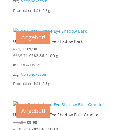
zzgl.
Versandkosten
€1.357,14
€857,14.
Produkt enthält: 2,8
g
Angebot!
Und Gretel – Imbe Eye Shadow Bark
Ursprünglicher
Aktueller
€
24,00
€
9,90
Preis
Preis
€
685,71
€
282,86
/
100
g
war:
ist:
inkl. 19 % MwSt.
€24,00
€9,90.
zzgl.
Versandkosten
Produkt enthält: 3,5
g
Angebot!
Und Gretel – Imbe Eye Shadow Blue Granite
Ursprünglicher
Aktueller
€
24,00
€
9,90
Preis
Preis
€
685,71
€
282,86
/
100
g