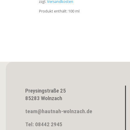
zzgl.
Versandkosten
Produkt enthält: 100
ml
Preysingstraße 25
85283 Wolnzach
team@hautnah-wolnzach.de
Tel: 08442 2945