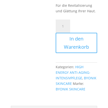
Für die Revitalisierung
und Glättung Ihrer Haut.
High
Energy
-
In den
Anti-
Aging
Warenkorb
Wirkstoffampullen
Menge
Kategorien:
HIGH
ENERGY ANTI-AGING-
INTENSIVPFLEGE
,
BYONIK
SKINCARE
Marke:
BYONIK SKINCARE