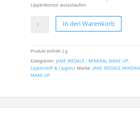
Lippenkontur auszulaufen.
Jane
In den Warenkorb
Iredale
-
ColorLuxe
Hydrating
Produkt enthält: 2
g
Cream
Kategorien:
JANE IREDALE - MINERAL MAKE UP
,
Lipstick
Lippenstift & Lipgloss
Marke:
JANE IREDALE MINERA
BLUSH
MAKE UP
Menge