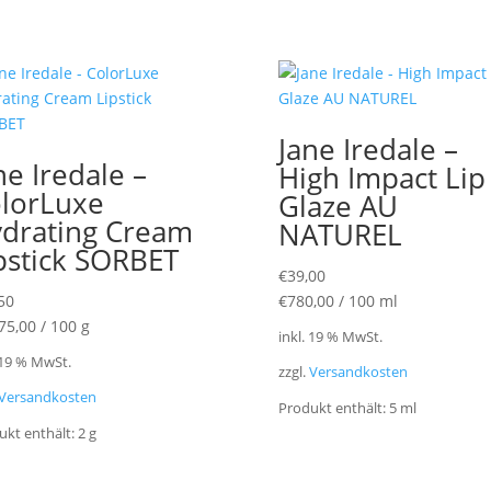
Jane Iredale –
ne Iredale –
High Impact Lip
lorLuxe
Glaze AU
drating Cream
NATUREL
pstick SORBET
€
39,00
50
€
780,00
/
100
ml
75,00
/
100
g
inkl. 19 % MwSt.
 19 % MwSt.
zzgl.
Versandkosten
Versandkosten
Produkt enthält: 5
ml
ukt enthält: 2
g