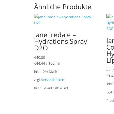
Ähnliche Produkte
Jane Iredale –
Ja
Hydrations Spray
Co
D2O
Hy
€
40,00
Li
€
44,44
/
100
ml
€
29,
inkl. 19 % MwSt.
€
1.4
zzgl.
Versandkosten
inkl.
Produkt enthält: 90
ml
zzgl.
Prod