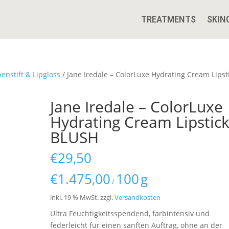
TREATMENTS
SKIN
penstift & Lipgloss
/ Jane Iredale – ColorLuxe Hydrating Cream Lipst
Jane Iredale – ColorLuxe
Hydrating Cream Lipstic
BLUSH
€
29,50
€
1.475,00
100
g
/
inkl. 19 % MwSt.
zzgl.
Versandkosten
Ultra Feuchtigkeitsspendend, farbintensiv und
federleicht für einen sanften Auftrag, ohne an der