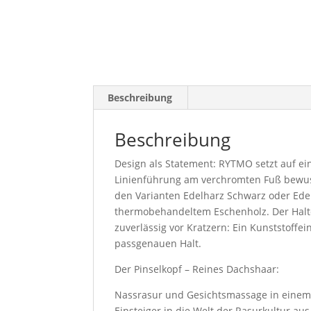
Beschreibung
Beschreibung
Design als Statement: RYTMO setzt auf ei
Linienführung am verchromten Fuß bewusst
den Varianten Edelharz Schwarz oder Edelh
thermobehandeltem Eschenholz. Der Halter
zuverlässig vor Kratzern: Ein Kunststoffe
passgenauen Halt.
Der Pinselkopf – Reines Dachshaar:
Nassrasur und Gesichtsmassage in einem?
Einsteiger in die Welt der Rasurkultur au