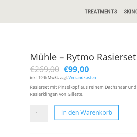
TREATMENTS
SKIN
Mühle – Rytmo Rasierset
Ursprünglicher
Aktueller
€
269,00
€
99,00
Preis
Preis
inkl. 19 % MwSt.
zzgl.
Versandkosten
war:
ist:
Rasierset mit Pinselkopf aus reinem Dachshaar und
€269,00
€99,00.
Rasierklingen von Gillette.
Mühle
In den Warenkorb
-
Rytmo
Rasierset
Menge