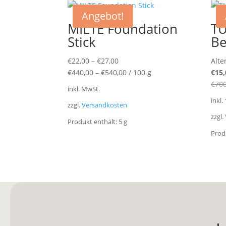
Angebot!
MILTE Foundation
TU
Stick
Be
€
22,00
–
€
27,00
Alte
€
440,00
–
€
540,00
/
100
g
€
15,
€
700
inkl. MwSt.
inkl.
zzgl.
Versandkosten
zzgl.
Produkt enthält: 5
g
Prod