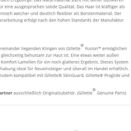
r eine ausgesprochen solide Qualität. Das Haar ist kräftiger als
nnoch weicher und deutlich flexibler als Borstenmaterial. Der
e Verarbeitung erfolgt nach den hohen Standards der Manufaktur
®
ereinander liegenden Klingen von Gillette
Fusion™ ermöglichen
e gleichzeitig behutsam zur Haut ist. Eine etwas weiter außen
, Komfort-Lamellen für ein noch glatteres Ergebnis. Dieses System
habung ideal für Neueinsteiger und überall im Handel erhältlich.
zudem kompatibel mit Gillette® SkinGuard, Gillette® Proglide und
®
artner
ausschließlich Originalzubehör. (Gillette
Genuine Parts)