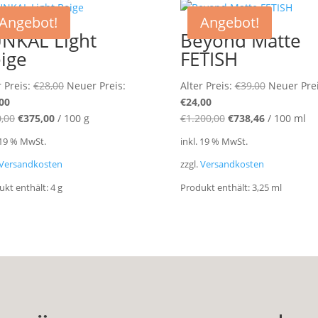
Angebot!
Angebot!
NKAL Light
Beyond Matte
ige
FETISH
Ursprünglicher
Ursprüngl
r Preis:
€
28,00
Neuer Preis:
Alter Preis:
€
39,00
Neuer Prei
Aktueller
Preis
Aktueller
Preis
00
€
24,00
Preis
war:
Preis
war:
,00
€
375,00
/
100
g
€
1.200,00
€
738,46
/
100
ml
ist:
€28,00
ist:
€39,00
 19 % MwSt.
inkl. 19 % MwSt.
€15,00.
€24,00.
Versandkosten
zzgl.
Versandkosten
ukt enthält: 4
g
Produkt enthält: 3,25
ml