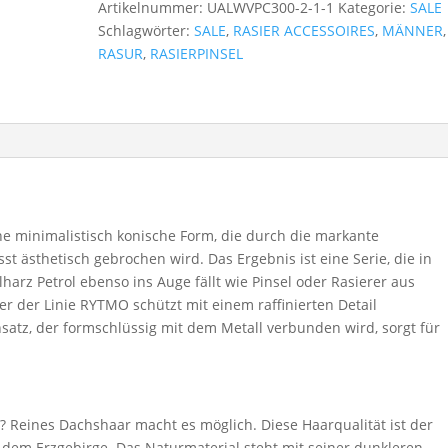
Artikelnummer:
UALWVPC300-2-1-1
Kategorie:
SALE
Schlagwörter:
SALE
,
RASIER ACCESSOIRES
,
MÄNNER
,
RASUR
,
RASIERPINSEL
ne minimalistisch konische Form, die durch die markante
 ästhetisch gebrochen wird. Das Ergebnis ist eine Serie, die in
arz Petrol ebenso ins Auge fällt wie Pinsel oder Rasierer aus
 der Linie RYTMO schützt mit einem raffinierten Detail
insatz, der formschlüssig mit dem Metall verbunden wird, sorgt für
 Reines Dachshaar macht es möglich. Diese Haarqualität ist der
s dem Erzgebirge. Das Naturmaterial steht mit seiner dunkleren