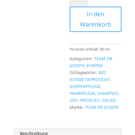
DR
JOSEPH
In den
Super
Soft
Warenkorb
Hair
Wash
+
Balm
Produkt enthält: 60
ml
Menge
Kategorien:
TEAM DR
JOSEPH
,
KÖRPER
Schlagwörter:
BIO
KOSMETIKPRODUKT
,
KÖRPERPFLEGE
,
HAARPFLEGE
,
SHAMPOO
,
2IN1 PRODUKT
,
SOLIDS
Marke:
TEAM DR JOSEPH
Beschreibung