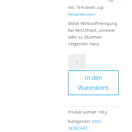
inkl. 19 % MwSt.
zzgl.
Versandkosten
Milde Wirkstoffreinigung
bei Mischhaut, unreiner
oder zu Ekzemen
neigender Haut.
AND
Skincare
Balance
In den
Cleansing
Bar
Warenkorb
Menge
Produkt enthält: 100
g
Kategorien:
AND
SKINCARE
,