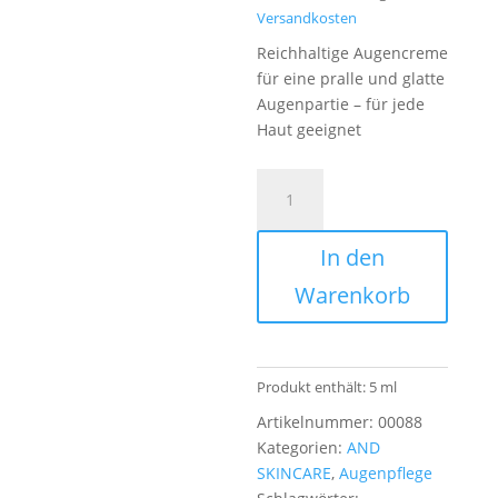
Versandkosten
Reichhaltige Augencreme
für eine pralle und glatte
Augenpartie – für jede
Haut geeignet
AND
Crystal
Eye
In den
Creme
Light
Warenkorb
Menge
Produkt enthält: 5
ml
Artikelnummer:
00088
Kategorien:
AND
SKINCARE
,
Augenpflege