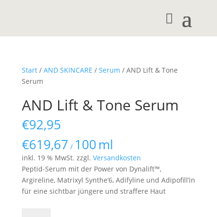
Start
/
AND SKINCARE
/
Serum
/ AND Lift & Tone
Serum
AND Lift & Tone Serum
€
92,95
€
619,67
100
ml
/
inkl. 19 % MwSt.
zzgl.
Versandkosten
Peptid-Serum mit der Power von Dynalift™,
Argireline, Matrixyl Synthe’6, Adifyline und Adipofill’in
für eine sichtbar jüngere und straffere Haut
AND