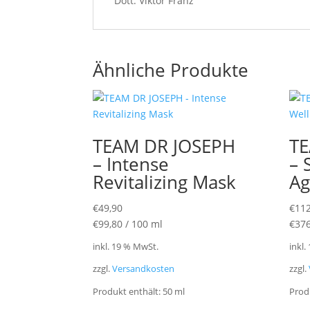
Dott. Viktor Franz
Ähnliche Produkte
TEAM DR JOSEPH
TE
– Intense
– 
Revitalizing Mask
Ag
€
49,90
€
112
€
99,80
/
100
ml
€
376
inkl. 19 % MwSt.
inkl.
zzgl.
Versandkosten
zzgl.
Produkt enthält: 50
ml
Prod