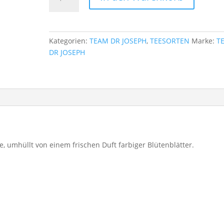
DR
JOSEPH
-
Green
Kategorien:
TEAM DR JOSEPH
,
TEESORTEN
Marke:
T
Paradise
DR JOSEPH
Menge
e, umhüllt von einem frischen Duft farbiger Blütenblätter.