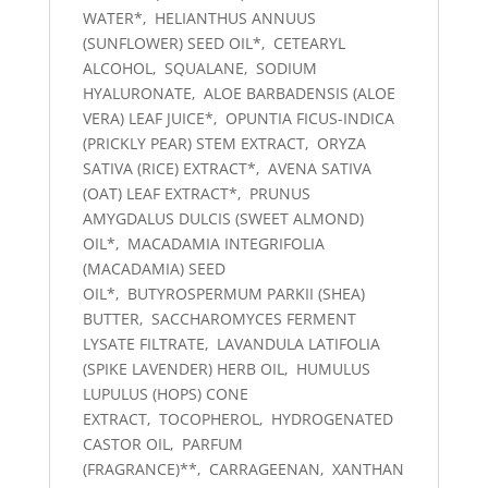
WATER*,
HELIANTHUS ANNUUS
(SUNFLOWER) SEED OIL*,
CETEARYL
ALCOHOL,
SQUALANE,
SODIUM
HYALURONATE,
ALOE BARBADENSIS (ALOE
VERA) LEAF JUICE*,
OPUNTIA FICUS-INDICA
(PRICKLY PEAR) STEM EXTRACT,
ORYZA
SATIVA (RICE) EXTRACT*,
AVENA SATIVA
(OAT) LEAF EXTRACT*,
PRUNUS
AMYGDALUS DULCIS (SWEET ALMOND)
OIL*,
MACADAMIA INTEGRIFOLIA
(MACADAMIA) SEED
OIL*,
BUTYROSPERMUM PARKII (SHEA)
BUTTER,
SACCHAROMYCES FERMENT
LYSATE FILTRATE,
LAVANDULA LATIFOLIA
(SPIKE LAVENDER) HERB OIL,
HUMULUS
LUPULUS (HOPS) CONE
EXTRACT,
TOCOPHEROL,
HYDROGENATED
CASTOR OIL,
PARFUM
(FRAGRANCE)**,
CARRAGEENAN,
XANTHAN