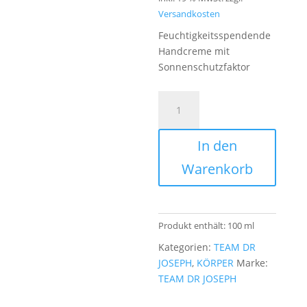
Versandkosten
Feuchtigkeitsspendende
Handcreme mit
Sonnenschutzfaktor
TEAM
DR
JOSEPH
In den
-
Pure
Warenkorb
Hydrating
Body
Lotion
Menge
Produkt enthält: 100
ml
Kategorien:
TEAM DR
JOSEPH
,
KÖRPER
Marke:
TEAM DR JOSEPH