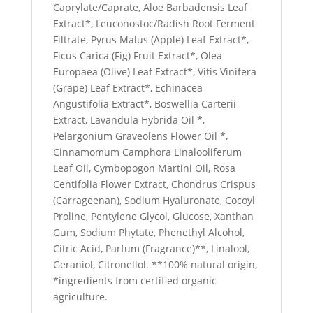
Caprylate/Caprate, Aloe Barbadensis Leaf
Extract*, Leuconostoc/Radish Root Ferment
Filtrate, Pyrus Malus (Apple) Leaf Extract*,
Ficus Carica (Fig) Fruit Extract*, Olea
Europaea (Olive) Leaf Extract*, Vitis Vinifera
(Grape) Leaf Extract*, Echinacea
Angustifolia Extract*, Boswellia Carterii
Extract, Lavandula Hybrida Oil *,
Pelargonium Graveolens Flower Oil *,
Cinnamomum Camphora Linalooliferum
Leaf Oil, Cymbopogon Martini Oil, Rosa
Centifolia Flower Extract, Chondrus Crispus
(Carrageenan), Sodium Hyaluronate, Cocoyl
Proline, Pentylene Glycol, Glucose, Xanthan
Gum, Sodium Phytate, Phenethyl Alcohol,
Citric Acid, Parfum (Fragrance)**, Linalool,
Geraniol, Citronellol. **100% natural origin,
*ingredients from certified organic
agriculture.