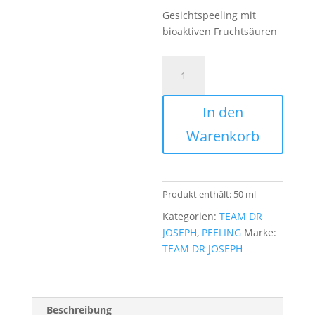
Gesichtspeeling mit
bioaktiven Fruchtsäuren
TEAM
DR
JOSEPH
In den
-
Fruit
Warenkorb
Acid
Peel
Menge
Produkt enthält: 50
ml
Kategorien:
TEAM DR
JOSEPH
,
PEELING
Marke:
TEAM DR JOSEPH
Beschreibung